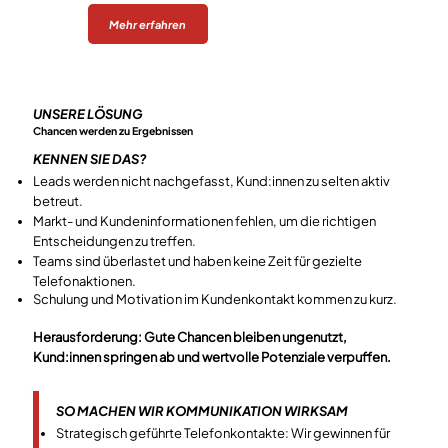
Mehr erfahren
UNSERE LÖSUNG
Chancen werden zu Ergebnissen
KENNEN SIE DAS?
Leads werden nicht nachgefasst, Kund:innen zu selten aktiv
betreut.
Markt- und Kundeninformationen fehlen, um die richtigen
Entscheidungen zu treffen.
Teams sind überlastet und haben keine Zeit für gezielte
Telefonaktionen.
Schulung und Motivation im Kundenkontakt kommen zu kurz.
​​Herausforderung: Gute Chancen bleiben ungenutzt,
Kund:innen springen ab und wertvolle Potenziale verpuffen.
SO MACHEN WIR KOMMUNIKATION WIRKSAM
Strategisch geführte Telefonkontakte: Wir gewinnen für