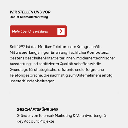
WIR STELLEN UNS VOR
Das ist Telemark Marketing
Mehr über Uns erfahren
Seit 1992 ist das Medium Telefon unser Kerngeschäft.
Mit unserer langjährigen Erfahrung, fachlicher Kompetenz,
bestens geschulten Mitarbeiter:innen, moderner technischer
Ausstattung und zertifizierter Qualität schaffen wir die
Grundlage für strategische, effiziente und erfolgreiche
Telefongespräche, die nachhaltig zum Unternehmenserfolg
unserer Kunden beitragen.
Gebhard Zuber
GESCHÄFTSFÜHRUNG
Gründer von Telemark Marketing & Verantwortung für
M
Key Account Projekte