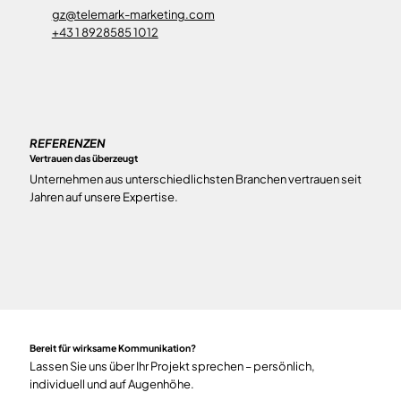
gz@telemark-marketing.com
r
+43 1 8928585 1012
+
REFERENZEN
Vertrauen das überzeugt
Unternehmen aus unterschiedlichsten Branchen vertrauen seit
Jahren auf unsere Expertise.
Bereit für wirksame Kommunikation?
Lassen Sie uns über Ihr Projekt sprechen – persönlich,
individuell und auf Augenhöhe.