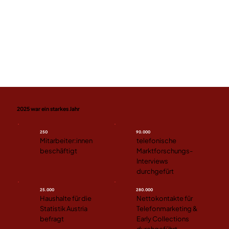
2025 war ein starkes Jahr
250
90.000
Mitarbeiter:innen
telefonische
beschäftigt
Marktforschungs-
Interviews
durchgefürt
25.000
280.000
Haushalte für die
Nettokontakte für
Statistik Austria
Telefonmarketing &
befragt
Early Collections
durchgeführt