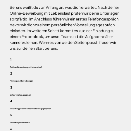
Bei uns weißt du von Anfang an, was dich erwartet: Nach deiner
Online-Bewerbung mit Lebenslauf prüfen wir deine Unterlagen
sorgfältig. Im Anschluss führen wir ein erstes Telefongespräch,
bevor wir dich zu einem persönlichen Vorstellungsgespräch
einladen. Im weiteren Schritt kommt es zu einer Einladung zu
einem Probeblock, um unser Team und die Aufgaben näher
kennenzulernen. Wenn es von beiden Seiten passt, freuen wir
uns auf deinen Start bei uns.
1
Online-Bewerbung mit Lebenslauf
2
Prüfung der Bewerbungen
3
Erstes Telefongespräch
4
Einladung persönliches Vorstellungsgespräch
5
Einladung Probeblock
6