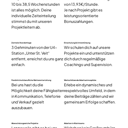
10 bis 38,5 Wochenstunden
von 13,93€/Stunde.
ist alles möglich. Deine
Je nach Projekt gibt es
individuelle Zeiteinteilung
leistungsorientierte
stimmst du mit unseren
Bonuszahlungen.
Projektleitern ab.
Zentrale Standortlage
Einschulung & Unterstützung
3 Gehminuten von der U4-
Wir schulen dich auf unsere
Station „Unter St. Veit“
Projekte ein und unterstützen
entfernt, erreichst du uns ganz
dich durch regelmäßige
einfach.
Coachings und Supervision.
Persönliche & berufliche Weiterentwicklung
Wertschätzende Arbeitsatmosphäre
Bei uns hast du die
Erlebe ein dynamisches und
Möglichkeit deine Fähigkeiten
respektvolles Umfeld, in dem
in Kommunikation, Telefonie
deine Beiträge zählen und wir
und Verkauf gezielt
gemeinsam Erfolge schaffen.
auszubauen.
Abwechslungsreiche Projekte
Arbeiten in Kleinteams