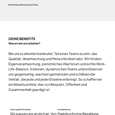
Einstellung und Einschulung im Team
DEINE BENEFITS
Warum bei uns arbeiten?
Bei uns zu arbeiten bedeutet, Teil eines Teams zu sein, das
Qualität, Verantwortung und Menschlichkeit lebt. Wir fördern
Eigenverantwortung, persönliches Wachstum und echte Work-
Life-Balance. In kleinen, dynamischen Teams unterstützen wir
uns gegenseitig, wachsen gemeinsam und schätzen die
Vielfalt, die jede und jeder Einzelne einbringt. So schaffen wir
ein Arbeitsumfeld, das von Respekt, Offenheit und
Zusammenhalt geprägt ist.
Job mit großer Flexibilität
Faire Bezahlung
Wir passen uns an dich an. Von
Marktkonforme Bezahlung