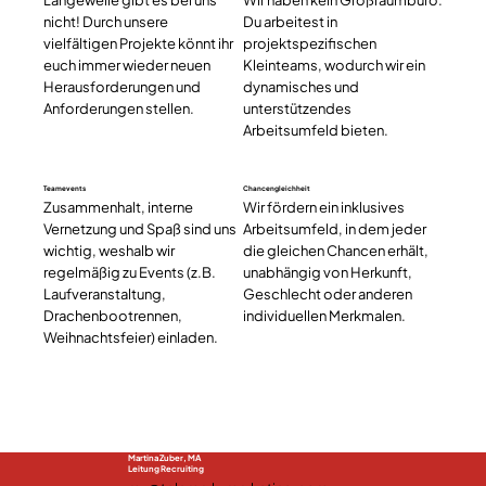
Langeweile gibt es bei uns
Wir haben kein Großraumbüro.
nicht! Durch unsere
Du arbeitest in
vielfältigen Projekte könnt ihr
projektspezifischen
euch immer wieder neuen
Kleinteams, wodurch wir ein
Herausforderungen und
dynamisches und
Anforderungen stellen.
unterstützendes
Arbeitsumfeld bieten.
Teamevents
Chancengleichheit
Zusammenhalt, interne
Wir fördern ein inklusives
Vernetzung und Spaß sind uns
Arbeitsumfeld, in dem jeder
wichtig, weshalb wir
die gleichen Chancen erhält,
regelmäßig zu Events (z.B.
unabhängig von Herkunft,
Laufveranstaltung,
Geschlecht oder anderen
Drachenbootrennen,
individuellen Merkmalen.
Weihnachtsfeier) einladen.
Martina Zuber, MA
Leitung Recruiting